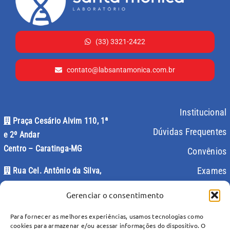
(33) 3321-2422
contato@labsantamonica.com.br
Institucional
Praça Cesário Alvim 110, 1ª
Dúvidas Frequentes
e 2º Andar
Centro – Caratinga-MG
Convênios
Exames
Rua Cel. Antônio da Silva,
521 – Loja
Artigos Médicos
Gerenciar o consentimento
Centro – Caratinga-MG
Contato
Para fornecer as melhores experiências, usamos tecnologias como
Rua Cel. Antônio Fernandes,
cookies para armazenar e/ou acessar informações do dispositivo. O