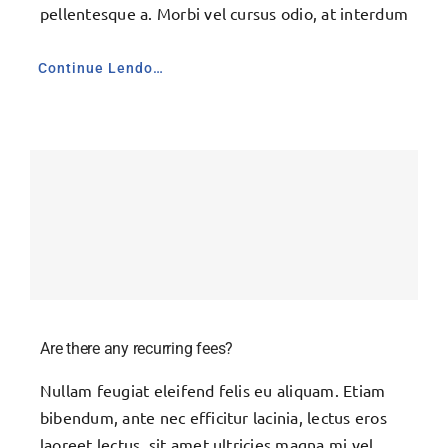
pellentesque a. Morbi vel cursus odio, at interdum
Continue Lendo…
Are there any recurring fees?
Nullam feugiat eleifend felis eu aliquam. Etiam
bibendum, ante nec efficitur lacinia, lectus eros
laoreet lectus, sit amet ultricies magna mi vel